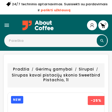
24/7 techninis aptarnavimas. Susisiekti su pardavimais
ir
palikti užklausą
0

Pradžia
Gėrimų gamybai
Sirupai
Sirupas kavai pistacijų skonio Sweetbird
Pistachio, 1l
NEW
−25%