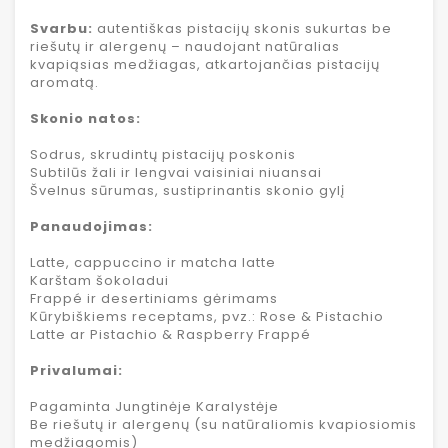
Svarbu:
autentiškas pistacijų skonis sukurtas be
riešutų ir alergenų – naudojant natūralias
kvapiąsias medžiagas, atkartojančias pistacijų
aromatą.
Skonio natos:
Sodrus, skrudintų pistacijų poskonis
Subtilūs žali ir lengvai vaisiniai niuansai
Švelnus sūrumas, sustiprinantis skonio gylį
Panaudojimas:
Latte, cappuccino ir matcha latte
Karštam šokoladui
Frappé ir desertiniams gėrimams
Kūrybiškiems receptams, pvz.: Rose & Pistachio
Latte ar Pistachio & Raspberry Frappé
Privalumai:
Pagaminta Jungtinėje Karalystėje
Be riešutų ir alergenų (su natūraliomis kvapiosiomis
medžiagomis)