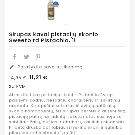
Sirupas kavai pistacijų skonio
Sweetbird Pistachio, 1l
Parašykite savo atsiliepimą
edit
11,21 €
14,95 €
Su PVM
Atraskite tikrą pistacijų skonį – Pistachio Syrup
pasižymi sodriu, riešutiniu charakteriu ir išskirtiniu
aromatu. Kruopščiai sukurtas iš dviejų natūralių
skonio komponentų, šis sirupas perteikia autentišką
pistacijų patirtį: skrudintų riešutų natos susilieja su
subtiliais žalių, pušies ir abrikosų kauliukų niuansais.
Pridėta druska dar labiau išryškina skonį ir suteikia
pilną „salted pistachio“ pojūtį.