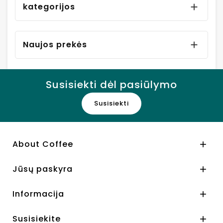
kategorijos

Naujos prekės

Susisiekti dėl pasiūlymo
Susisiekti
About Coffee

Jūsų paskyra

Informacija

Susisiekite
