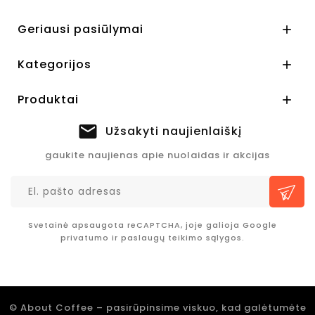
Geriausi pasiūlymai

Kategorijos

Produktai

Užsakyti naujienlaiškį
gaukite naujienas apie nuolaidas ir akcijas
Svetainė apsaugota reCAPTCHA, joje galioja Google
privatumo
ir
paslaugų teikimo sąlygos.
© About Coffee – pasirūpinsime viskuo, kad galėtumėte