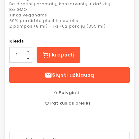
Be dirbtinių aromatų, konservantų ir dažiklių
Be GMO
Tinka veganams
30% perdirbto plastiko butelis
2 pompos (8 ml) – iki ~62 porcijų (355 ml)
Kiekis
Į krepšelį

Siųsti užklausą
Palyginti
cached
Patikusios prekės
favorite_border