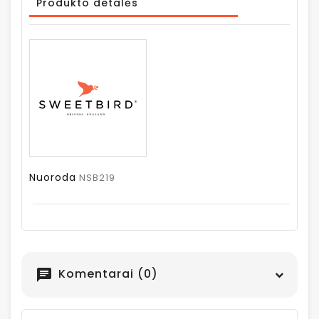
Produkto detalės
Nuoroda
NSB219
Komentarai (0)
chat