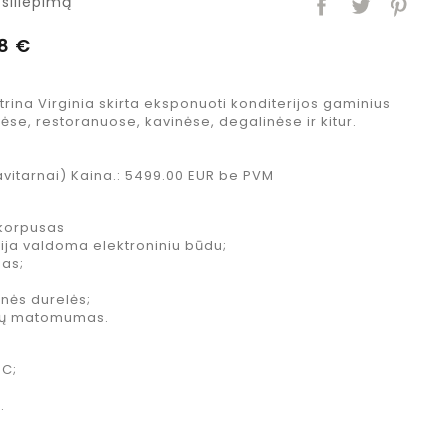
siliepimą
8 €
rina Virginia skirta eksponuoti konditerijos gaminius
se, restoranuose, kavinėse, degalinėse ir kitur.
savitarnai) Kaina.: 5499.00 EUR be PVM
 korpusas
acija valdoma elektroniniu būdu;
mas;
nės durelės;
tų matomumas.
C;
.