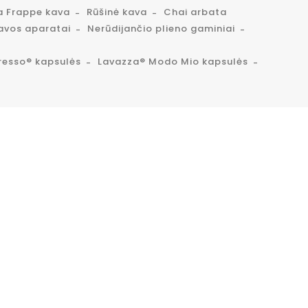
a Frappe kava
Rūšinė kava
Chai arbata
avos aparatai
Nerūdijančio plieno gaminiai
resso® kapsulės
Lavazza® Modo Mio kapsulės