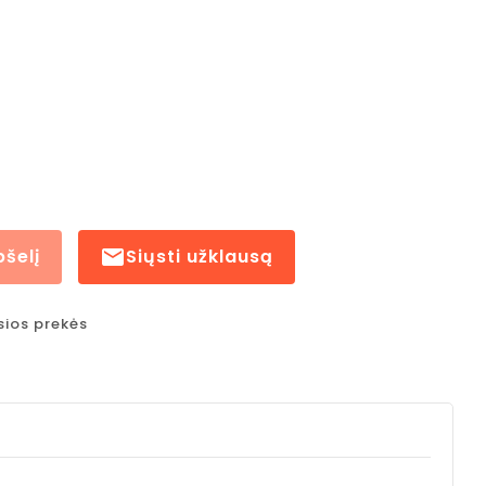
pšelį

Siųsti užklausą
sios prekės