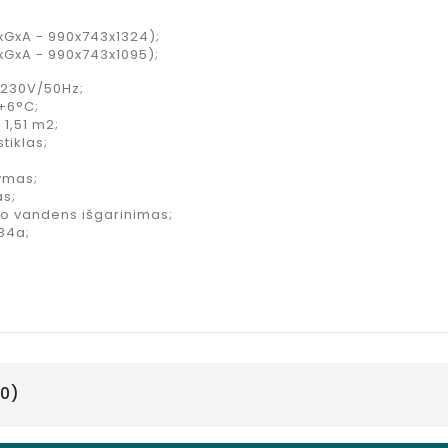
Syrup
kokteliams
PxGxA - 990x743x1324);
hibiskų
PxGxA - 990x743x1095);
skonio, 750
/230V/50Hz;
ml
+6°C;
Kaina
10,95 €
 1,51 m2;
tiklas;
ymas;
as;
io vandens išgarinimas;
34a;
0)