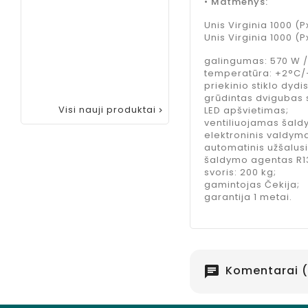
• Matmenys:
Syrup
kokteliams
Unis Virginia 1000 (
hibiskų
Unis Virginia 1000 (
skonio, 750
galingumas: 570 W 
ml
temperatūra: +2°C/
Kaina
10,95 €
priekinio stiklo dydis
grūdintas dvigubas s
Visi nauji produktai
LED apšvietimas;

ventiliuojamas šald
elektroninis valdym
automatinis užšalus
šaldymo agentas R1
svoris: 200 kg;
gamintojas Čekija;
garantija 1 metai.
Komentarai (
chat