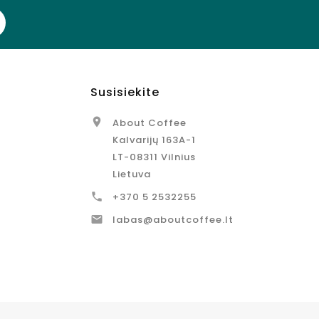
Susisiekite

About Coffee
Kalvarijų 163A-1
LT-08311 Vilnius
Lietuva

+370 5 2532255

labas@aboutcoffee.lt