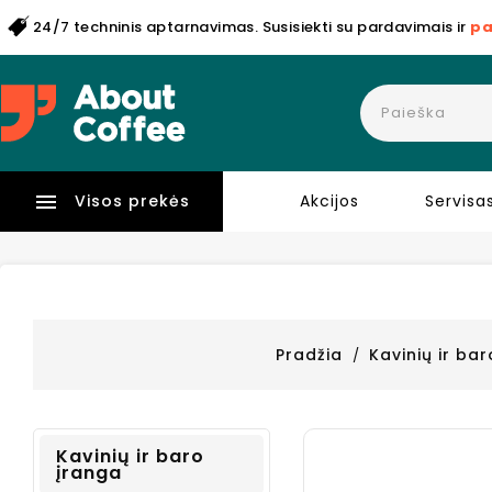
24/7 techninis aptarnavimas. Susisiekti su pardavimais ir
pa

Visos prekės
Akcijos
Servisa
Pradžia
Kavinių ir ba
Kavinių ir baro
įranga