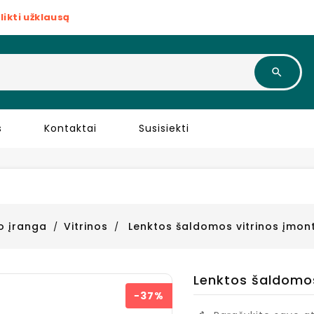
likti užklausą
s
Kontaktai
Susisiekti
ro įranga
Vitrinos
Lenktos šaldomos vitrinos įmont
Lenktos šaldomos
−37%