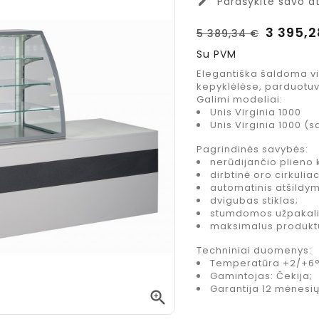
Parašykite savo at
edit
3 395,2
5 389,34 €
Su PVM
Elegantiška šaldoma vit
kepyklėlėse, parduotuvė
Galimi modeliai:
Unis Virginia 1000
Unis Virginia 1000 (
Pagrindinės savybės:
nerūdijančio plieno
dirbtinė oro cirkuli
automatinis atšildy
dvigubas stiklas;
stumdomos užpakali
maksimalus produk
Costa Coffee
Jacobs
Techniniai duomenys:
Mocha Italia
Espreso
Temperatūra +2/+6°
Medium
Caramel
Gamintojas: Čekija;
kavos
kavos
Garantija 12 mėnesių
pupelės, 1 kg.
espreso

koncentuotas
Kaina
24,95 €