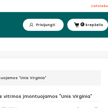
Latviešu
0
Prisijungti
krepšelis
uojamos "Unis Virginia"
 vitrinos įmontuojamos "Unis Virginia"