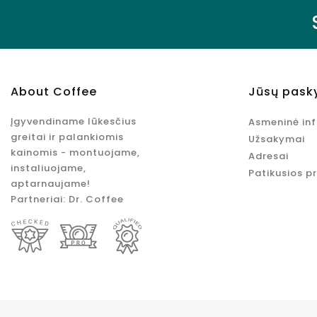
About Coffee
Jūsų pask
Įgyvendiname lūkesčius
Asmeninė in
greitai ir palankiomis
Užsakymai
kainomis - montuojame,
Adresai
instaliuojame,
Patikusios p
aptarnaujame!
Partneriai:
Dr. Coffee