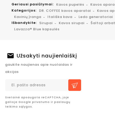
Geriausi pasiūlymai:
Kavos pupelės
Kavos apar
Kategorijos:
DR. COFFEE kavos aparatai
Kavos apa
Kavinių įranga
Itališka kava
Ledo generatoriai
Išbandykite:
Sirupai
Kavos sirupai
Šaltoji arba
Lavazza® Blue kapsulės
Užsakyti naujienlaiškį
gaukite naujienas apie nuolaidas ir
akcijas
Svetainė apsaugota reCAPTCHA, joje
galioja Google
privatumo
ir
paslaugų
teikimo sąlygos.