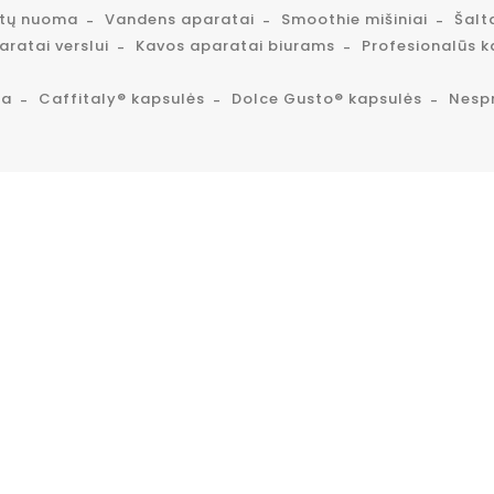
atų nuoma
Vandens aparatai
Smoothie mišiniai
Šalt
ratai verslui
Kavos aparatai biurams
Profesionalūs k
ta
Caffitaly® kapsulės
Dolce Gusto® kapsulės
Nesp