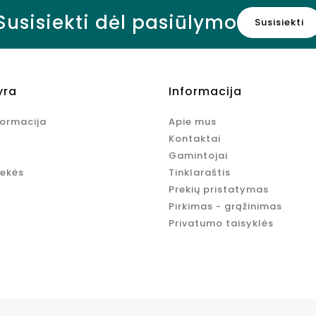
Susisiekti dėl pasiūlymo
Susisiekti
yra
Informacija
formacija
Apie mus
Kontaktai
Gamintojai
rekės
Tinklaraštis
Prekių pristatymas
Pirkimas - grąžinimas
Privatumo taisyklės