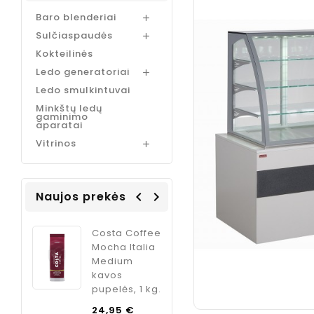
Baro blenderiai

Sulčiaspaudės

Kokteilinės
Ledo generatoriai

Ledo smulkintuvai
Minkštų ledų
gaminimo
aparatai
Vitrinos

Naujos prekės
navigate_before
navigate_next
Coffee
Jacobs
ODK Ginger
Italia
Espreso
sirupas
m
Caramel
kokteliams
kavos
imbiero
, 1 kg.
espreso
skonio, 750
koncentuotas
ml
Kaina
€