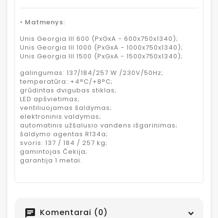
• Matmenys:
Unis Georgia III 600 (PxGxA - 600x750x1340);
Unis Georgia III 1000 (PxGxA - 1000x750x1340);
Unis Georgia III 1500 (PxGxA - 1500x750x1340);
galingumas: 137/184/257 W /230V/50Hz;
temperatūra: +4°C/+8°C;
grūdintas dvigubas stiklas;
LED apšvietimas;
ventiliuojamas šaldymas;
elektroninis valdymas;
automatinis užšalusio vandens išgarinimas;
šaldymo agentas R134a;
svoris: 137 / 184 / 257 kg;
gamintojas Čekija;
garantija 1 metai.
Komentarai (0)
chat