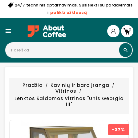
24/7 techninis aptarnavimas. Susisiekti su pardavimais
ir
palikti užklausą
0

Pradžia
Kavinių ir baro įranga
Vitrinos
Lenktos šaldomos vitrinos "Unis Georgia
III"
−37%