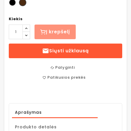
Kiekis
Į krepšelį

Siųsti užklausą
Palyginti
cached
Patikusios prekės
favorite_border
Aprašymas
Produkto detalės