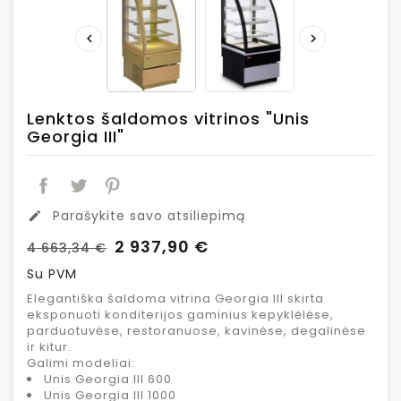


Lenktos šaldomos vitrinos "Unis
Georgia III"
Parašykite savo atsiliepimą
edit
2 937,90 €
4 663,34 €
Su PVM
Elegantiška šaldoma vitrina Georgia III skirta
eksponuoti konditerijos gaminius kepyklėlėse,
parduotuvėse, restoranuose, kavinėse, degalinėse
ir kitur.
Galimi modeliai:
Unis Georgia III 600
Unis Georgia III 1000