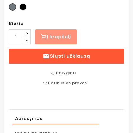
Nerūdijančio plieno
Juoda
Kiekis
Į krepšelį

Siųsti užklausą
Palyginti
cached
Patikusios prekės
favorite_border
Aprašymas