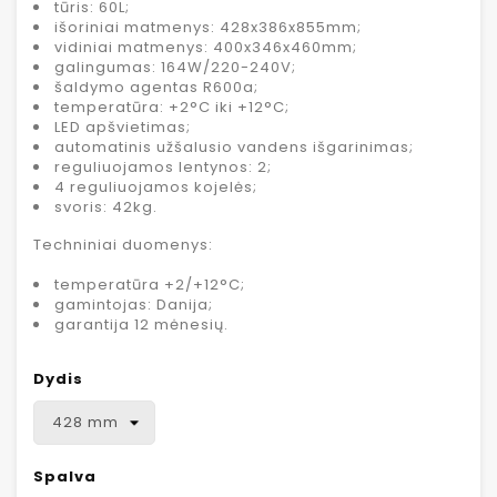
tūris: 60L;
išoriniai matmenys: 428x386x855mm;
vidiniai matmenys: 400x346x460mm;
galingumas: 164W/220-240V;
šaldymo agentas R600a;
temperatūra: +2°C iki +12°C;
LED apšvietimas;
automatinis užšalusio vandens išgarinimas;
reguliuojamos lentynos: 2;
4 reguliuojamos kojelės;
svoris: 42kg.
Techniniai duomenys:
temperatūra +2/+12°C;
gamintojas: Danija;
garantija 12 mėnesių.
Dydis
Spalva