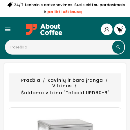
24/7 techninis aptarnavimas. Susisiekti su pardavimais
ir
palikti užklausą
0

Pradžia
Kavinių ir baro įranga
Vitrinos
Šaldoma vitrina "Tefcold UPD60-B"