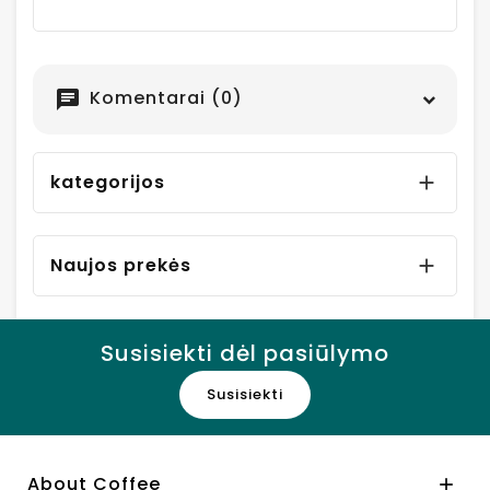
Komentarai (0)
chat
kategorijos

Naujos prekės

Susisiekti dėl pasiūlymo
Susisiekti
About Coffee
