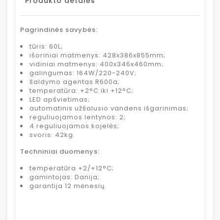
Produkto detalės
Pagrindinės savybės:
tūris: 60L;
išoriniai matmenys: 428x386x855mm;
vidiniai matmenys: 400x346x460mm;
galingumas: 164W/220-240V;
šaldymo agentas R600a;
temperatūra: +2°C iki +12°C;
LED apšvietimas;
automatinis užšalusio vandens išgarinimas;
reguliuojamos lentynos: 2;
4 reguliuojamos kojelės;
svoris: 42kg.
Techniniai duomenys:
temperatūra +2/+12°C;
gamintojas: Danija;
garantija 12 mėnesių.