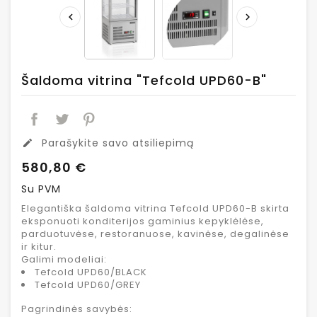


Šaldoma vitrina "Tefcold UPD60-B"
Parašykite savo atsiliepimą
edit
580,80 €
Su PVM
Elegantiška šaldoma vitrina Tefcold UPD60-B skirta
eksponuoti konditerijos gaminius kepyklėlėse,
parduotuvėse, restoranuose, kavinėse, degalinėse
ir kitur.
Galimi modeliai:
Tefcold UPD60/BLACK
Tefcold UPD60/GREY
Pagrindinės savybės: