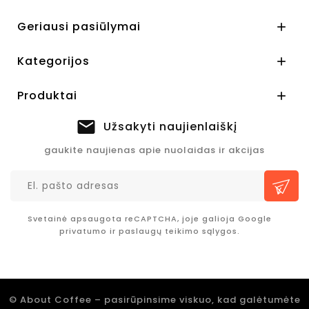
Geriausi pasiūlymai

Kategorijos

Produktai

Užsakyti naujienlaiškį
gaukite naujienas apie nuolaidas ir akcijas
Svetainė apsaugota reCAPTCHA, joje galioja Google
privatumo
ir
paslaugų teikimo sąlygos.
© About Coffee – pasirūpinsime viskuo, kad galėtumėte