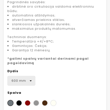
Pagrindinės savybės:
dirbtinė oro cirkuliacija valdoma elektroniniu
būdu;
automatinis atšildymas;
atverčiamas priekinis stiklas;
slankiosios užpakalinės durelės;
maksimalus produktų matomumas.
Techniniai duomenys:
Temperatūra +4/+8°C;
Gamintojas: Čekija;
Garantija 12 mėnesių.
*galimi spalvų variantai derinami pagal
pageidavimą
Dydis
Spalva
Nerūdijančio plieno
Juoda
Raudona
Pilka
Ruda
Perlo