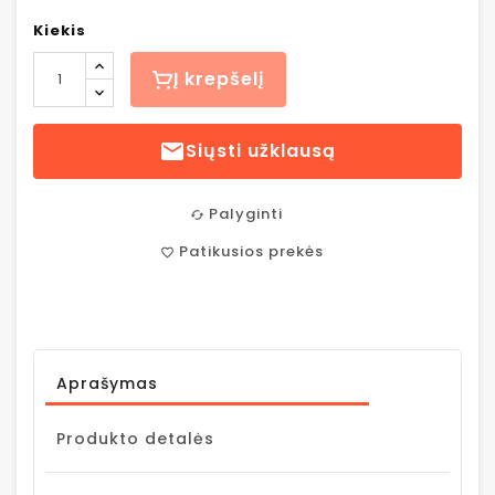
Kiekis
Į krepšelį

Siųsti užklausą
Palyginti
cached
Patikusios prekės
favorite_border
Aprašymas
Produkto detalės