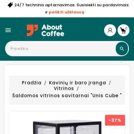
24/7 techninis aptarnavimas. Susisiekti su pardavimais
ir
palikti užklausą
0

Pradžia
Kavinių ir baro įranga
Vitrinos
Šaldomos vitrinos savitarnai "Unis Cube "
−37%