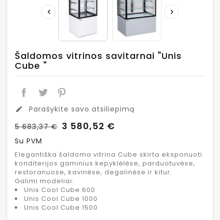


Šaldomos vitrinos savitarnai "Unis
Cube "
Parašykite savo atsiliepimą
edit
3 580,52 €
5 683,37 €
Su PVM
Elegantiška šaldoma vitrina Cube skirta eksponuoti
konditerijos gaminius kepyklėlėse, parduotuvėse,
restoranuose, kavinėse, degalinėse ir kitur.
Galimi modeliai:
Unis Cool Cube 600
Unis Cool Cube 1000
Unis Cool Cube 1500