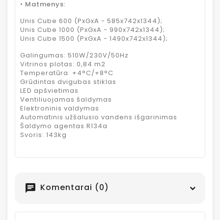
• Matmenys:
Unis Cube 600 (PxGxA - 585x742x1344);
Unis Cube 1000 (PxGxA - 990x742x1344);
Unis Cube 1500 (PxGxA - 1490x742x1344);
Galingumas: 510W/230V/50Hz
Vitrinos plotas: 0,84 m2
Temperatūra: +4°C/+8°C
Grūdintas dvigubas stiklas
LED apšvietimas
Ventiliuojamas šaldymas
Elektroninis valdymas
Automatinis užšalusio vandens išgarinimas
Šaldymo agentas R134a
Svoris: 143kg
Komentarai (0)
chat