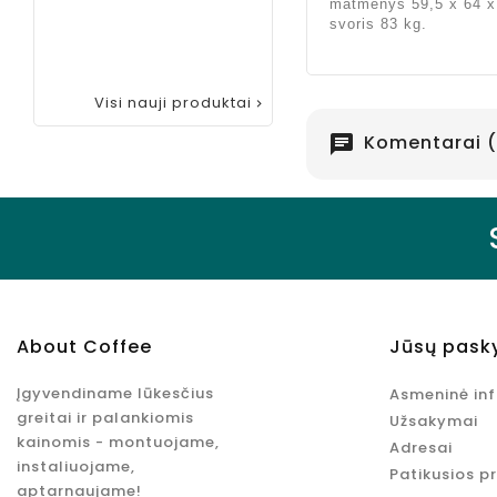
matmenys 59,5 x 64 x
skonio, 750
svoris 83 kg.
ml
Kaina
10,95 €
Visi nauji produktai

Komentarai (
chat
About Coffee
Jūsų pask
Įgyvendiname lūkesčius
Asmeninė in
greitai ir palankiomis
Užsakymai
kainomis - montuojame,
Adresai
instaliuojame,
Patikusios p
aptarnaujame!