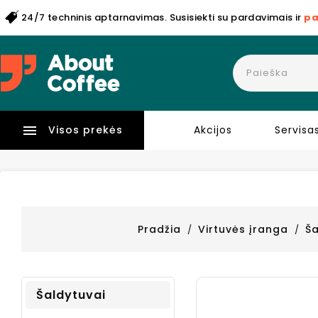
24/7 techninis aptarnavimas. Susisiekti su pardavimais ir
pa

Visos prekės
Akcijos
Servisa
Pradžia
Virtuvės įranga
Š
Šaldytuvai