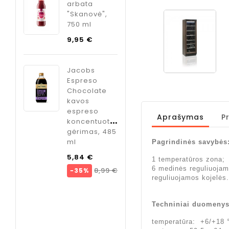
ODK
kaina
Kaina
8,99 €
−35%
vė",
Cardamom
sirupas
kokteliams
Jacobs
Kaina
kardamono
Espreso
skonio, 750
Black
ml
Original
s
kavos
Kaina
o
9,95 €
espreso
ate
koncentuotas
gėrimas, 485
so
Aprašymas
P
ml
tuotas
s, 485
Bazinė
5,39 €
Pagrindinės savybės
kaina
−40%
Bazinė
1 temperatūros zona;
Kaina
8,99 €
6 medinės reguliuojam
kaina
Kaina
8,99 €
reguliuojamos kojelės
ODK Hibiscus
Syrup
Techniniai duomenys
kokteliams
temperatūra: +6/+18 
hibiskų