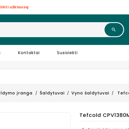
likti užklausą
s
Kontaktai
Susisiekti
aldymo įranga
Šaldytuvai
Vyno šaldytuvai
Tefc
Tefcold CPV1380