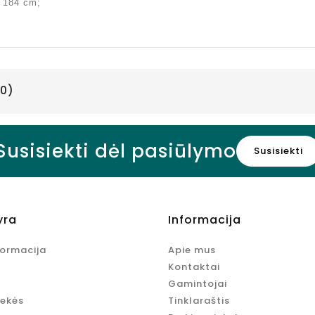
 184 cm;
skonio, 750
ml
Kaina
10,95 €
0)
Susisiekti dėl pasiūlymo
Susisiekti
yra
Informacija
formacija
Apie mus
Kontaktai
Gamintojai
rekės
Tinklaraštis