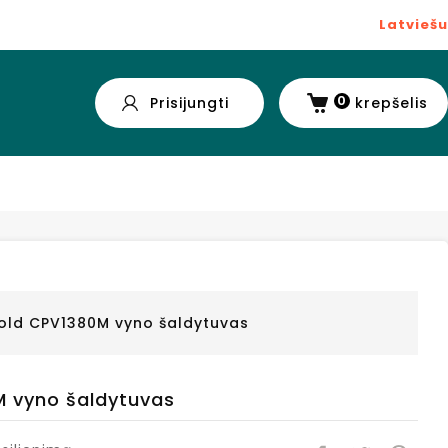
Latviešu
0
Prisijungti
krepšelis
old CPV1380M vyno šaldytuvas
M vyno šaldytuvas