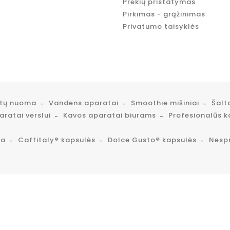
Prekių pristatymas
Pirkimas - grąžinimas
Privatumo taisyklės
atų nuoma
Vandens aparatai
Smoothie mišiniai
Šalt
ratai verslui
Kavos aparatai biurams
Profesionalūs k
ta
Caffitaly® kapsulės
Dolce Gusto® kapsulės
Nesp