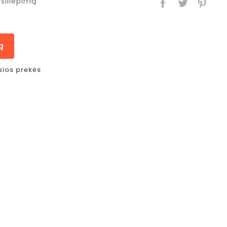
siliepimą
ą
sios prekės