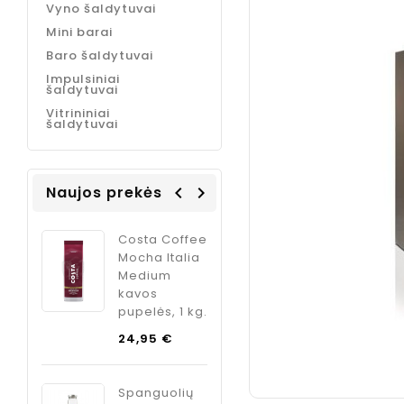
Vyno šaldytuvai
Mini barai
Baro šaldytuvai
Impulsiniai
šaldytuvai
Vitrininiai
šaldytuvai
Naujos prekės
navigate_before
navigate_next
Coffee
Jacobs
ODK Ginger
Italia
Espreso
sirupas
m
Caramel
kokteliams
kavos
imbiero
, 1 kg.
espreso
skonio, 750
koncentuotas
ml
Kaina
€
gėrimas, 485
Kaina
9,95 €
ml
Bazinė
olių
5,84 €