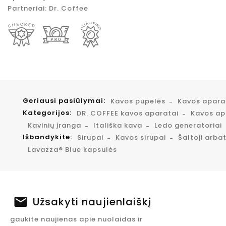
Partneriai:
Dr. Coffee
Geriausi pasiūlymai:
Kavos pupelės
Kavos apar
Kategorijos:
DR. COFFEE kavos aparatai
Kavos apa
Kavinių įranga
Itališka kava
Ledo generatoriai
Išbandykite:
Sirupai
Kavos sirupai
Šaltoji arba
Lavazza® Blue kapsulės
Užsakyti naujienlaiškį
gaukite naujienas apie nuolaidas ir