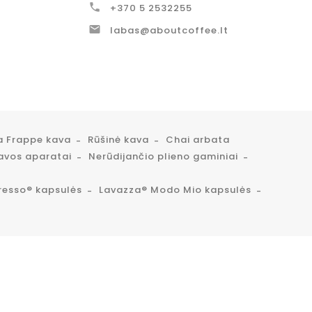

+370 5 2532255

labas@aboutcoffee.lt
a Frappe kava
Rūšinė kava
Chai arbata
avos aparatai
Nerūdijančio plieno gaminiai
resso® kapsulės
Lavazza® Modo Mio kapsulės