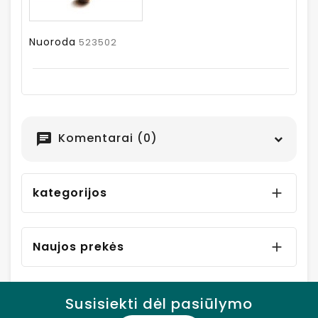
Nuoroda
523502
Komentarai (0)
chat
kategorijos

Naujos prekės

Susisiekti dėl pasiūlymo