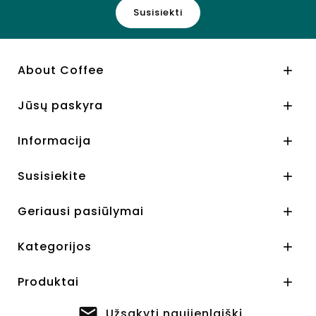
Susisiekti
About Coffee

Jūsų paskyra

Informacija

Susisiekite

Geriausi pasiūlymai

Kategorijos

Produktai

Užsakyti naujienlaiškį