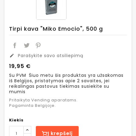
Tirpi kava "Miko Emocio", 500 g
Parašykite savo atsiliepimą
edit
19,95 €
Su PVM
Šiuo metu šis produktas yra užsakomas
iš Belgijos, pristatymas apie 2 savaites, jei
reikalingas pastovus tiekimas susiekite su
mumis
Pritaikyta Vending aparatams.
Pagaminta Belgijoje.
Kiekis
Į krepšelį