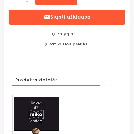

Siųsti užklausą
Palyginti
cached
Patikusios prekės
favorite_border
Produkto detalės