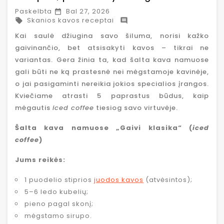
Paskelbta
Bal 27, 2026

Skanios kavos receptai


Kai saulė džiugina savo šiluma, norisi kažko
gaivinančio, bet atsisakyti kavos – tikrai ne
variantas. Gera žinia ta, kad šalta kava namuose
gali būti ne ką prastesnė nei mėgstamoje kavinėje,
o jai pasigaminti nereikia jokios specialios įrangos.
Kviečiame atrasti 5 paprastus būdus, kaip
mėgautis
iced coffee
tiesiog savo virtuvėje.
Šalta kava namuose „Gaivi klasika“ (
iced
coffee
)
Jums reikės:
1 puodelio stiprios
juodos kavos
(atvėsintos);
5–6 ledo kubelių;
pieno pagal skonį;
mėgstamo sirupo.