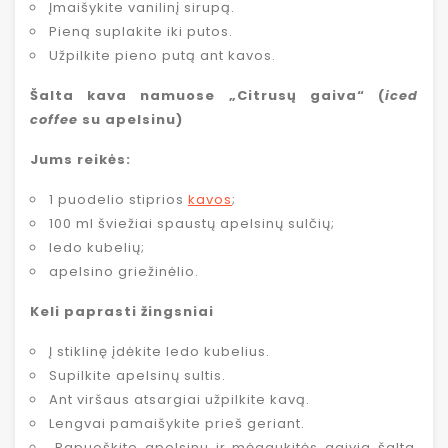
Įmaišykite vanilinį sirupą.
Pieną suplakite iki putos.
Užpilkite pieno putą ant kavos.
Šalta kava namuose „Citrusų gaiva“ (
iced
coffee
su apelsinu)
Jums reikės:
1 puodelio stiprios
kavos
;
100 ml šviežiai spaustų apelsinų sulčių;
ledo kubelių;
apelsino griežinėlio.
Keli paprasti žingsniai
Į stiklinę įdėkite ledo kubelius.
Supilkite apelsinų sultis.
Ant viršaus atsargiai užpilkite kavą.
Lengvai pamaišykite prieš geriant.
Papuoškite apelsinu ir mėgaukitės gaivia šalta