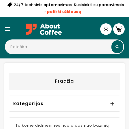
24/7 techninis aptarnavimas. Susisiekti su pardavimais
ir
palikti užklausą
0

Pradžia
kategorijos

Taikome didmenines nuolaidas nuo bazinių