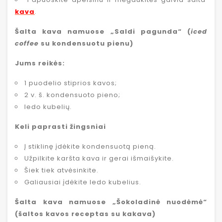
kava
.
Šalta kava namuose „Saldi pagunda“ (
iced
coffee
su kondensuotu pienu)
Jums reikės:
1 puodelio stiprios kavos;
2 v. š. kondensuoto pieno;
ledo kubelių.
Keli paprasti žingsniai
Į stiklinę įdėkite kondensuotą pieną.
Užpilkite karšta kava ir gerai išmaišykite.
Šiek tiek atvėsinkite.
Galiausiai įdėkite ledo kubelius.
Šalta kava namuose „Šokoladinė nuodėmė“
(šaltos kavos receptas su kakava)