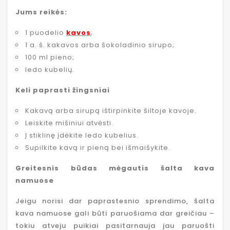
Jums reikės:
1 puodelio
kavos
;
1 a. š. kakavos arba šokoladinio sirupo;
100 ml pieno;
ledo kubelių.
Keli paprasti žingsniai
Kakavą arba sirupą ištirpinkite šiltoje kavoje.
Leiskite mišiniui atvėsti.
Į stiklinę įdėkite ledo kubelius.
Supilkite kavą ir pieną bei išmaišykite.
Greitesnis būdas mėgautis šalta kava
namuose
Jeigu norisi dar paprastesnio sprendimo, šalta
kava namuose gali būti paruošiama dar greičiau –
tokiu atveju puikiai pasitarnauja jau paruošti