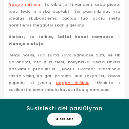
frappe
mišiniai
. Tereikia įpilti vandens arba pieno,
įdėti ledo ir viską suplakti. Šis pasirinkimas yra
idealus skubantiems, tačiau tuo pačiu metu
norintiems mėgautis skaniu gėrimu.
Viskas, ko reikia, šaltai kavai namuose –
vienoje vietoje
Jeigu norisi, kad šalta kava namuose būtų ne tik
gaivinanti, bet ir iš tiesų kokybiška, verta rinktis
patikimus produktus. „About Coffee“ svetainėje
rasite viską, ko gali prireikti: nuo kokybiškų kavos
pupelių iki įvairių
frappe
mišinių
. Užsukite ir
susikurkite savo tobulą kavos ritualą namuose.
Susisiekti dėl pasiūlymo
Susisiekti