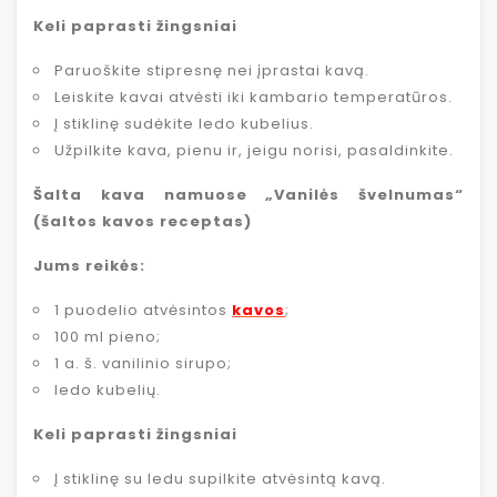
Keli paprasti žingsniai
Paruoškite stipresnę nei įprastai kavą.
Leiskite kavai atvėsti iki kambario temperatūros.
Į stiklinę sudėkite ledo kubelius.
Užpilkite kava, pienu ir, jeigu norisi, pasaldinkite.
Šalta kava namuose „Vanilės švelnumas“
(šaltos kavos receptas)
Jums reikės:
1 puodelio atvėsintos
kavos
;
100 ml pieno;
1 a. š. vanilinio sirupo;
ledo kubelių.
Keli paprasti žingsniai
Į stiklinę su ledu supilkite atvėsintą kavą.