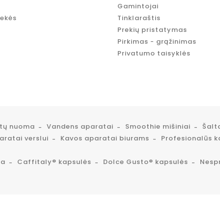
Gamintojai
rekės
Tinklaraštis
Prekių pristatymas
Pirkimas - grąžinimas
Privatumo taisyklės
atų nuoma
Vandens aparatai
Smoothie mišiniai
Šalt
ratai verslui
Kavos aparatai biurams
Profesionalūs k
ta
Caffitaly® kapsulės
Dolce Gusto® kapsulės
Nesp