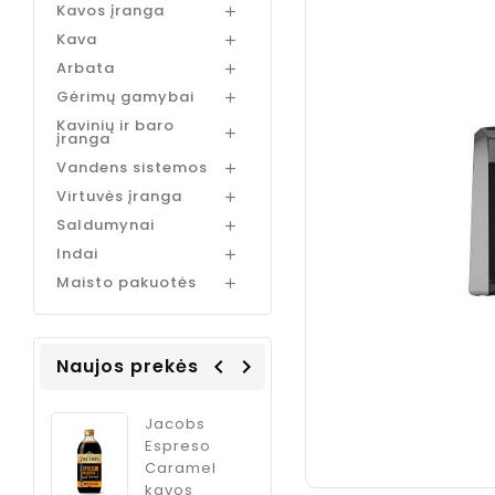
Kavos įranga

Kava

Arbata

Gėrimų gamybai

Kavinių ir baro

įranga
Vandens sistemos

Virtuvės įranga

Saldumynai

Indai

Maisto pakuotės

Naujos prekės
navigate_before
navigate_next
Coffee
Jacobs
ODK Ginger
Italia
Espreso
sirupas
m
Caramel
kokteliams
kavos
imbiero