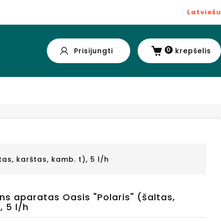
Latviešu
0
Prisijungti
krepšelis
s, karštas, kamb. t), 5 l/h
s aparatas Oasis "Polaris" (šaltas,
, 5 l/h