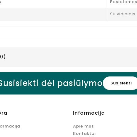
s
Pastatoma
Su vidiniais
0)
Susisiekti dėl pasiūlymo
Susisiekti
yra
Informacija
formacija
Apie mus
Kontaktai