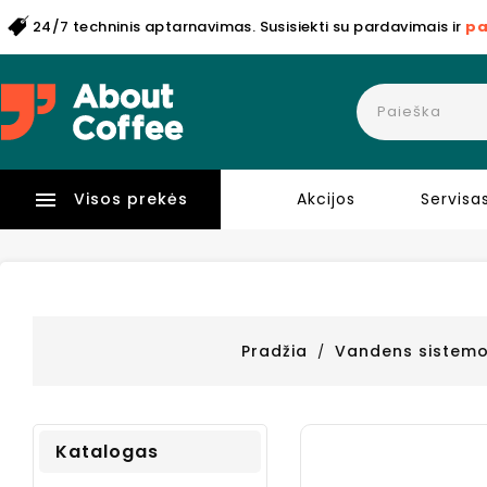
24/7 techninis aptarnavimas. Susisiekti su pardavimais ir
pa

Visos prekės
Akcijos
Servisa
Pradžia
Vandens sistem
Katalogas