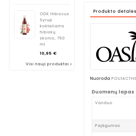
kaina
Kaina
8,99 €
Produkto detalė
ODK Hibiscus
Syrup
kokteliams
hibiskų
skonio, 750
ml
Kaina
10,95 €
Visi nauji produktai

Nuoroda
POU1ACTH
Duomenų lapas
Vanduo
Pajėgumas