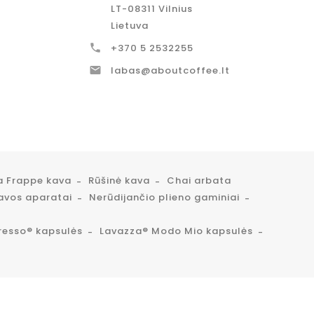
LT-08311 Vilnius
Lietuva

+370 5 2532255

labas@aboutcoffee.lt
a Frappe kava
Rūšinė kava
Chai arbata
avos aparatai
Nerūdijančio plieno gaminiai
resso® kapsulės
Lavazza® Modo Mio kapsulės