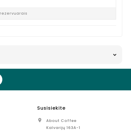
s
 rezervuarais
Susisiekite

About Coffee
Kalvarijų 163A-1