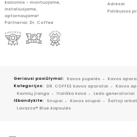
kainomis - montuojame,
Adresai
instaliuojame,
Patikusios p
aptarnaujame!
Partneriai:
Dr. Coffee
Geriausi pasiūlymai:
Kavos pupelės
Kavos apar
Kategorijos:
DR. COFFEE kavos aparatai
Kavos apa
Kavinių įranga
Itališka kava
Ledo generatoriai
Išbandykite:
Sirupai
Kavos sirupai
Šaltoji arba
Lavazza® Blue kapsulės