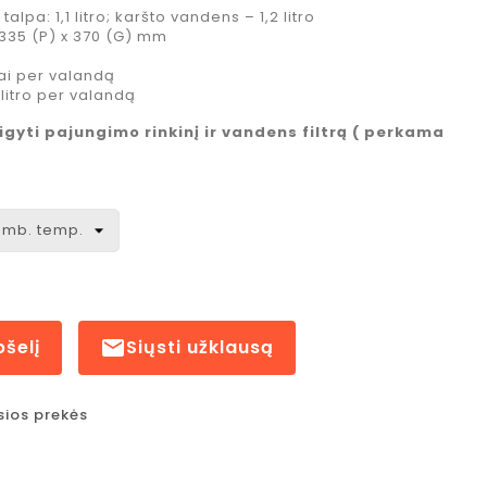
lpa: 1,1 litro; karšto vandens – 1,2 litro
335 (P) x 370 (G) mm
itrai per valandą
litro per valandą
sigyti pajungimo rinkinį ir vandens filtrą ( perkama
pšelį

Siųsti užklausą
sios prekės