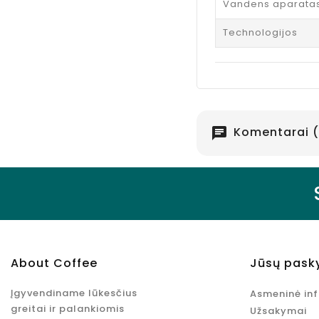
Vandens aparata
Technologijos
Komentarai (
chat
About Coffee
Jūsų pask
Įgyvendiname lūkesčius
Asmeninė in
greitai ir palankiomis
Užsakymai