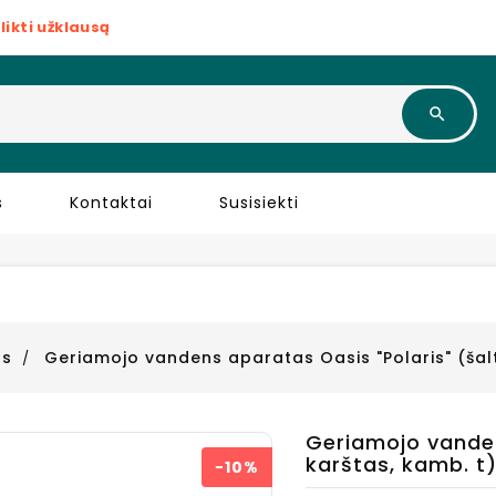
likti užklausą
s
Kontaktai
Susisiekti
os
Geriamojo vandens aparatas Oasis "Polaris" (šalta
Geriamojo vanden
karštas, kamb. t)
−10%