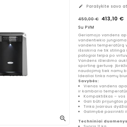
Parašykite savo at
edit
413,10 €
459,00 €
Su PVM
Geriamojo vandens apar
vandentiekio jungiamas
vandens temperatūrą v
išsiskiria ne tik stiling
patogiai telpa po virtu
Vandens išleidimo aukšti
sportinę gertuvę. Įbrė
naudojimą tiek namų bi
Idealiai tinka namų bi
Savybės:
Vienas vandens apa
ir kambario temperatū
Kompaktiškas – vos
Gali būti prijungtas 
Tinka įvairaus dydži
Costa Coffee
Jacobs
Galimybė pasirinkti 
Mocha Italia
Espreso

Medium
Caramel
Techniniai duomenys
kavos
kavos
Svoris 11 kg.