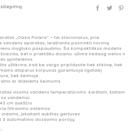
siliepimą
atas „Oasis Polaris“ – tai stacionarus, prie
 vandens aparatas, leidžiantis pasirinkti norimą
ienu mygtuko paspaudimu. Šis kompaktiškas modelis
a išvaizda, bet ir praktišku dizainu: užima nedaug vietos ir
vės spintelėmis.
s užtikrina, kad be vargo pripildysite tiek stiklinę, tiek
žimams atsparus korpusas garantuoja ilgalaikį
ure, tiek šeimoje.
urams ar didelėms šeimoms.
ratas visoms vandens temperatūroms: karštam, šaltam
ros vandeniui
 43 cm aukščio
prie filtravimo sistemos
o indams, įskaitant aukštas gertuves
iš 3 automatinio dozavimo porcijų
: